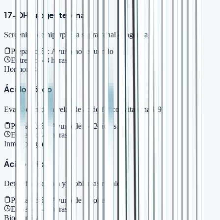
17-OH Progesterona
Screening de hiperplasia suprarrenal congénita
Preparación:
Ayuno no requerido
Entrega:
6-8 horas
Hormonas
Ácido Fólico
Evaluación de niveles de ácido fólico (vitamina B9)
Preparación:
Ayuno de 8-12 horas
Entrega:
4-6 horas
Inmunología
Ácido Úrico
Detección de gota y problemas renales
Preparación:
Ayuno de 8 horas
Entrega:
3-4 horas
Bioquímica