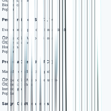
Entrega:
4-6 horas
Bioquímica
Popular
Perfil Tiroideo (TSH, T3, T4)
Evaluación completa de la función tiroidea
Preparación:
Ayuno de 8 horas
Entrega:
6-8 horas
Hormonas
Popular
Proteína C Reactiva (PCR)
Marcador de inflamación aguda
Preparación:
Ayuno no requerido
Entrega:
2-4 horas
Inmunología
Popular
Sangre Oculta en Heces