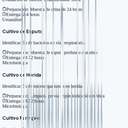
Preparación:
Muestra de orina de 24 horas
Entrega:
2-4 horas
Uroanálisis
Cultivo de Esputo
Identificación de bacterias en vías respiratorias
Preparación:
Muestra de esputo profundo matutino
Entrega:
48-72 horas
Microbiología
Cultivo de Herida
Identificación de microorganismos en heridas
Preparación:
Limpieza previa según indicación médica
Entrega:
48-72 horas
Microbiología
Cultivo Faríngeo