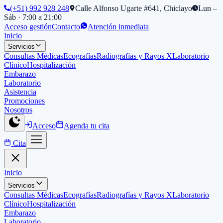
(+51) 992 928 248
Calle Alfonso Ugarte #641, Chiclayo
Lun –
Sáb · 7:00 a 21:00
Acceso gestión
Contacto
Atención inmediata
Inicio
Servicios
Consultas Médicas
Ecografías
Radiografías y Rayos X
Laboratorio
Clínico
Hospitalización
Embarazo
Laboratorio
Asistencia
Promociones
Nosotros
Acceso
Agenda tu cita
Cita
Inicio
Servicios
Consultas Médicas
Ecografías
Radiografías y Rayos X
Laboratorio
Clínico
Hospitalización
Embarazo
Laboratorio