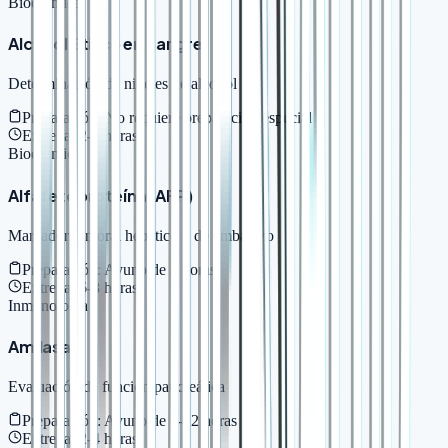
Bioquímica
Alcohol Etílico en Sangre
Determinación de niveles de alcohol
Preparación:
No requiere preparación especial
Entrega:
2-4 horas
Bioquímica
Alfafetoproteína (AFP)
Marcador tumoral hepático y de embarazo
Preparación:
Ayuno de 8 horas
Entrega:
6-8 horas
Inmunología
Amilasa
Evaluación de función pancreática
Preparación:
Ayuno de 8-12 horas
Entrega:
2-4 horas