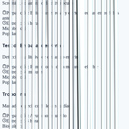
Screening de sangrado digestivo oculto
Preparación:
Evitar carnes rojas y ciertos medicamentos 3 días
antes
Entrega:
2-4 horas
Microbiología
Popular
Test de Embarazo en Orina
Detección cualitativa de embarazo en orina
Preparación:
Primera orina de la mañana preferible
Entrega:
30 minutos
Microbiología
Popular
Troponina I
Marcador específico de lesión cardíaca
Preparación:
Ayuno no requerido
Entrega:
2-4 horas
Bioquímica