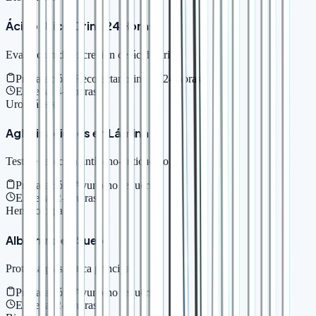
Ácido Úrico Orina 24 Horas
Evaluación de excreción de ácido úrico
Preparación:
Recolectar orina de 24 horas
Entrega:
4-6 horas
Uroanálisis
Aglutinaciones en Lámina
Test de reacción antígeno-anticuerpo
Preparación:
Ayuno no requerido
Entrega:
2-4 horas
Hematología
Albúmina en Suero
Proteína plasmática principal
Preparación:
Ayuno no requerido
Entrega:
2-4 horas