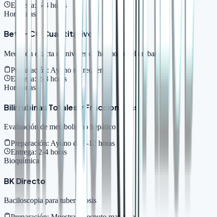
Entrega:
6-8 horas
Hormonas
Beta HCG Cuantitativo
Medición exacta de niveles de hormona del embarazo
Preparación:
Ayuno no requerido
Entrega:
2-3 horas
Hormonas
Bilirrubinas Totales y Fraccionadas
Evaluación de metabolismo hepático
Preparación:
Ayuno de 8-12 horas
Entrega:
2-4 horas
Bioquímica
BK Directo
Baciloscopia para tuberculosis
Preparación:
Muestra de esputo matutino