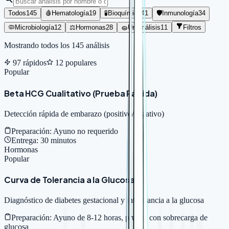
Todos
145
🩸
Hematología
19
🧪
Bioquímica
41
🛡️
Inmunología
34
🦠
Microbiología
12
⚖️
Hormonas
28
🧽
Uroanálisis
11
Filtros
Mostrando todos los
145
análisis
97
rápidos
12
populares
Popular
Beta HCG Cualitativo (Prueba Rápida)
Detección rápida de embarazo (positivo/negativo)
Preparación:
Ayuno no requerido
Entrega:
30 minutos
Hormonas
Popular
Curva de Tolerancia a la Glucosa
Diagnóstico de diabetes gestacional y intolerancia a la glucosa
Preparación:
Ayuno de 8-12 horas, prueba con sobrecarga de
glucosa