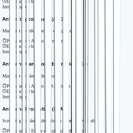
Entrega:
6-8 horas
Inmunología
Antiestreptolisina O (ASO)
Marcador de infección por estreptococo
Preparación:
Ayuno no requerido
Entrega:
4-6 horas
Inmunología
Antígeno Carcinoembrionario (CEA)
Marcador de cáncer de colon
Preparación:
Ayuno de 8-12 horas
Entrega:
6-8 horas
Inmunología
Antígeno Prostático (PSA)
Screening de cáncer de próstata (hombres +40 años)
Preparación:
Evitar eyaculación 48h antes