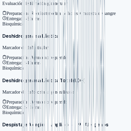
Evaluación de filtración glomerular
Preparación:
Recolectar orina 24 horas + muestra de sangre
Entrega:
4-6 horas
Bioquímica
Deshidrogenasa Láctica
Marcador de daño tisular
Preparación:
Ayuno no requerido
Entrega:
2-4 horas
Bioquímica
Deshidrogenasa Láctica Total (LDH)
Marcador de daño celular generalizado
Preparación:
Ayuno no requerido
Entrega:
2-4 horas
Bioquímica
Despistaje Alérgico Ampliado - 295 Alérgenos