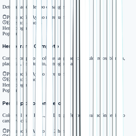
Determinación de tipo de sangre
Preparación:
Ayuno no requerido
Entrega:
1-2 horas
Hematología
Popular
Hemograma Completo
Conteo completo de células sanguíneas: glóbulos rojos, blancos,
plaquetas, hematocrito, hemoglobina
Preparación:
Ayuno no requerido
Entrega:
2-4 horas
Hematología
Popular
Perfil Lipídico Completo
Colesterol total, HDL, LDL, triglicéridos - Evaluación de riesgo
cardiovascular
Preparación:
Ayuno de 12 horas