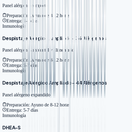
Panel alérgeno completo
Preparación:
Ayuno de 8-12 horas
Entrega:
5-7 días
Inmunología
Despistaje Alérgico Ampliado - 36 Alérgenos
Panel alérgeno ambiental y alimentario
Preparación:
Ayuno de 8-12 horas
Entrega:
5-7 días
Inmunología
Despistaje Alérgico Ampliado - 44 Alérgenos
Panel alérgeno expandido
Preparación:
Ayuno de 8-12 horas
Entrega:
5-7 días
Inmunología
DHEA-S