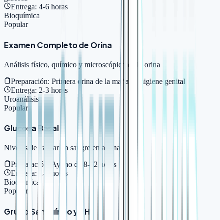
Entrega:
4-6 horas
Bioquímica
Popular
Examen Completo de Orina
Análisis físico, químico y microscópico de la orina
Preparación:
Primera orina de la mañana, higiene genital
Entrega:
2-3 horas
Uroanálisis
Popular
Glucosa Basal
Niveles de azúcar en sangre en ayunas
Preparación:
Ayuno de 8-12 horas
Entrega:
2-3 horas
Bioquímica
Popular
Grupo Sanguíneo y RH