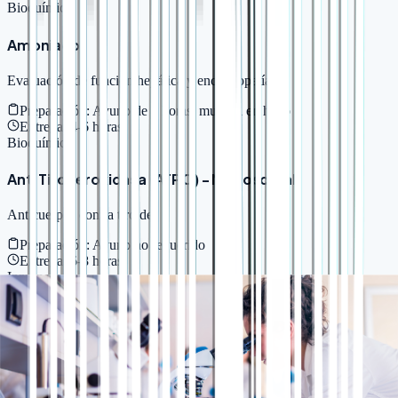
Bioquímica
Amoniaco
Evaluación de función hepática y encefalopatía
Preparación:
Ayuno de 8 horas, muestra en hielo
Entrega:
4-6 horas
Bioquímica
Anti Tiroperoxidasa (ATPO) - Microsomal
Anticuerpos contra tiroides
Preparación:
Ayuno no requerido
Entrega:
6-8 horas
Inmunología
Anti-CCP - Péptido Cíclico Citrujlinado IgG
Marcador de artritis reumatoide
Preparación:
Ayuno no requerido
Entrega:
6-8 horas