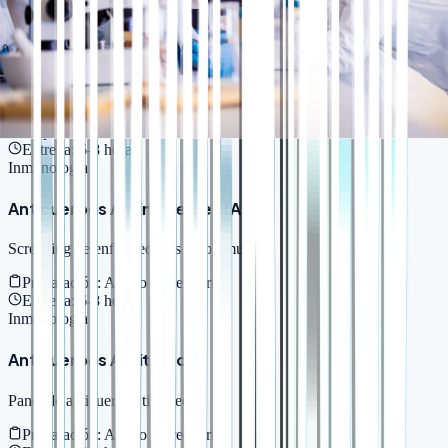
Inmunología
Anti-Transglutaminasa IgA
Screening de enfermedad celíaca
Preparación:
Ayuno no requerido
Entrega:
6-8 horas
Inmunología
Anticuerpos Antinucleares (ANA)
Screening de enfermedades autoinmunes
Preparación:
Ayuno no requerido
Entrega:
6-8 horas
Inmunología
Anticuerpos Antitiroides
Panel de anticuerpos tiroideos
Preparación:
Ayuno no requerido