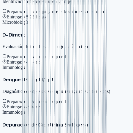
Identificación de bacterias en faringe
Preparación:
No enjuagarse la boca antes de la toma
Entrega:
48-72 horas
Microbiología
D-Dímero
Evaluación de trombosis y coagulación activa
Preparación:
Ayuno no requerido
Entrega:
4-6 horas
Inmunología
Dengue NS1 + IgM/IgG
Diagnóstico completo de dengue (antígeno y anticuerpos)
Preparación:
Ayuno no requerido
Entrega:
4-6 horas
Inmunología
Depuración de Creatinina Endógena