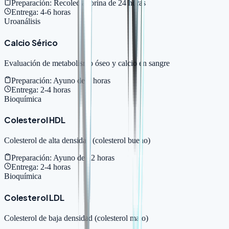
Preparación:
Recolectar orina de 24 horas
Entrega:
4-6 horas
Uroanálisis
Calcio Sérico
Evaluación de metabolismo óseo y calcio en sangre
Preparación:
Ayuno de 8 horas
Entrega:
2-4 horas
Bioquímica
Colesterol HDL
Colesterol de alta densidad (colesterol bueno)
Preparación:
Ayuno de 12 horas
Entrega:
2-4 horas
Bioquímica
Colesterol LDL
Colesterol de baja densidad (colesterol malo)